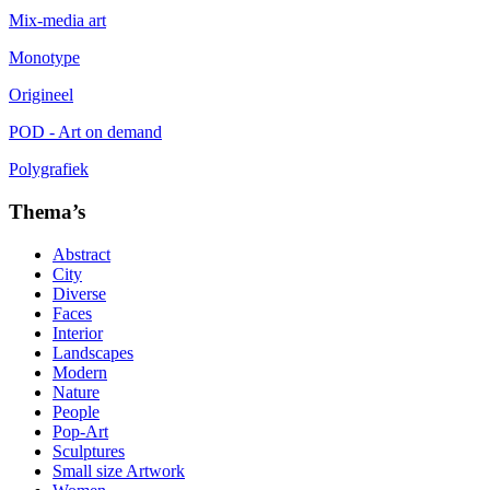
Mix-media art
Monotype
Origineel
POD - Art on demand
Polygrafiek
Thema’s
Abstract
City
Diverse
Faces
Interior
Landscapes
Modern
Nature
People
Pop-Art
Sculptures
Small size Artwork