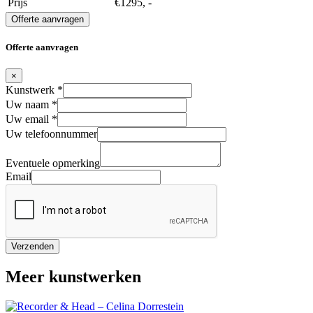
Prijs
€1295, -
Offerte aanvragen
Offerte aanvragen
×
Kunstwerk
*
Uw naam
*
Uw email
*
Uw telefoonnummer
Eventuele opmerking
Email
Verzenden
Meer kunstwerken