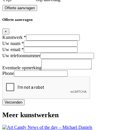
Offerte aanvragen
Offerte aanvragen
×
Kunstwerk
*
Uw naam
*
Uw email
*
Uw telefoonnummer
Eventuele opmerking
Phone
Verzenden
Meer kunstwerken