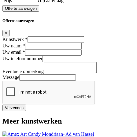
Prijs
€op aanvraag
Offerte aanvragen
Offerte aanvragen
×
Kunstwerk
*
Uw naam
*
Uw email
*
Uw telefoonnummer
Eventuele opmerking
Message
Verzenden
Meer kunstwerken